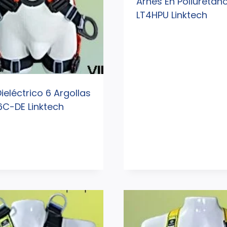
Arnés En Poliuretan
LT4HPU Linktech
ieléctrico 6 Argollas
6C-DE Linktech