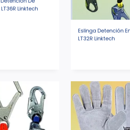
 Detencion De
LT36R Linktech
Eslinga Detención En
LT32R Linktech