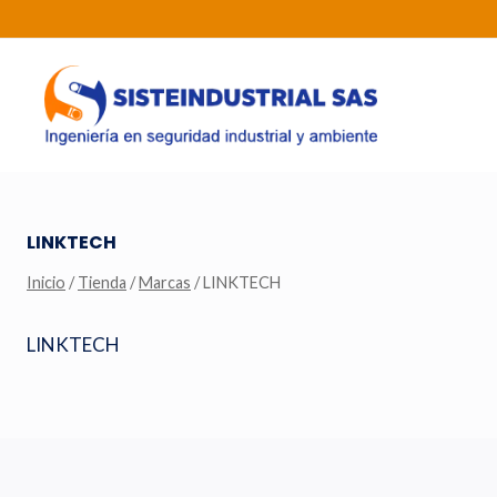
Saltar
al
contenido
LINKTECH
Inicio
/
Tienda
/
Marcas
/
LINKTECH
LINKTECH