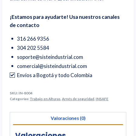
¡Estamos para ayudarte! Usa nuestros canales
de contacto
316 266 9356
304 202 5584
soporte@sisteindustrial.com
comercial@sisteindustrial.com
Envíos a Bogotá y todo Colombia
SKU:
IN-8004
Categorías:
Trabajo en Alturas
,
Arnés de seguridad
,
INSAFE
Valoraciones (0)
Valoraciones