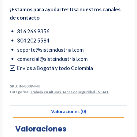
¡Estamos para ayudarte! Usa nuestros canales
de contacto
316 266 9356
304 202 5584
soporte@sisteindustrial.com
comercial@sisteindustrial.com
Envíos a Bogotá y todo Colombia
SKU:
IN-8009-MH
Categorías:
Trabajo en Alturas
,
Arnés de seguridad
,
INSAFE
Valoraciones (0)
Valoraciones