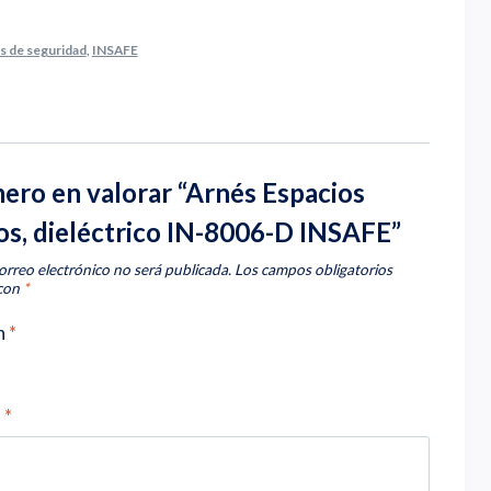
s de seguridad
,
INSAFE
mero en valorar “Arnés Espacios
os, dieléctrico IN-8006-D INSAFE”
orreo electrónico no será publicada.
Los campos obligatorios
 con
*
n
*
n
*