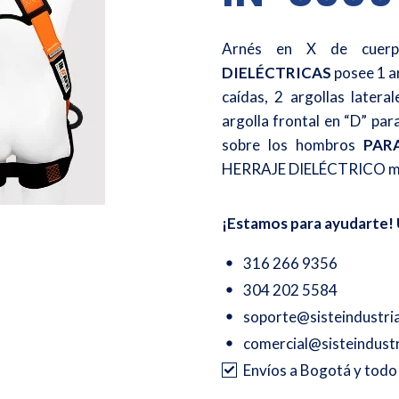
Arnés en X de cuerp
DIELÉCTRICAS
posee 1 ar
caídas, 2 argollas latera
argolla frontal en “D” pa
sobre los hombros
PAR
HERRAJE DIELÉCTRICO
m
¡Estamos para ayudarte! 
316 266 9356
304 202 5584
soporte@sisteindustri
comercial@sisteindustr
Envíos a Bogotá y tod