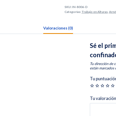
SKU:
IN-8006-D
Categorías:
Trabajo en Alturas
,
Arné
Valoraciones (0)
Sé el pri
confinad
Tu dirección de c
están marcados
Tu puntuació
Tu valoració