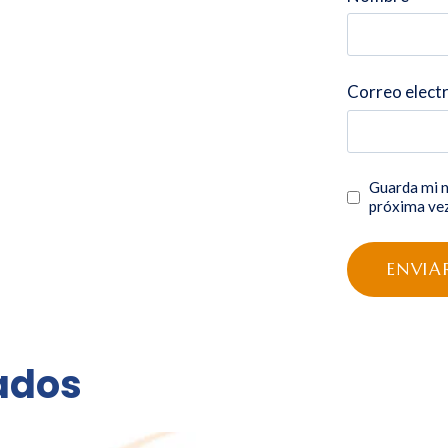
Correo elect
Guarda mi n
próxima ve
ados