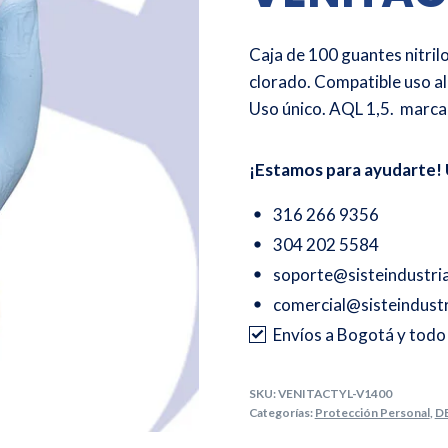
Caja de 100 guantes nitrilo
clorado. Compatible uso a
Uso único. AQL 1,5. mar
¡Estamos para ayudarte! 
316 266 9356
304 202 5584
soporte@sisteindustri
comercial@sisteindustr
Envíos a Bogotá y tod
SKU:
VENITACTYL-V1400
Categorías:
Protección Personal
,
D