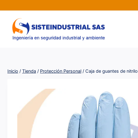
Saltar
al
contenido
Inicio
/
Tienda
/
Protección Personal
/
Caja de guantes de nitri