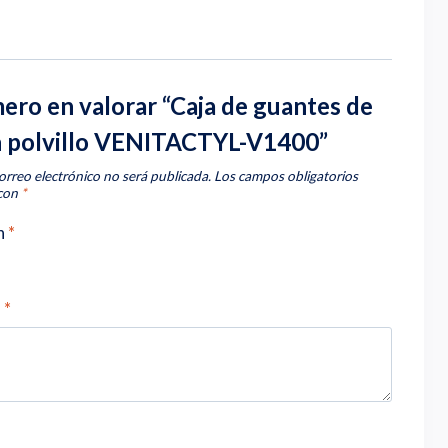
mero en valorar “Caja de guantes de
sin polvillo VENITACTYL-V1400”
orreo electrónico no será publicada.
Los campos obligatorios
 con
*
n
*
n
*