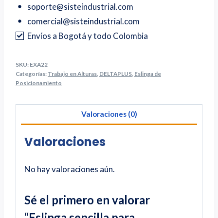
soporte@sisteindustrial.com
comercial@sisteindustrial.com
Envíos a Bogotá y todo Colombia
SKU:
EXA22
Categorías:
Trabajo en Alturas
,
DELTAPLUS
,
Eslinga de
Posicionamiento
Valoraciones (0)
Valoraciones
No hay valoraciones aún.
Sé el primero en valorar
“Eslinga sencilla para