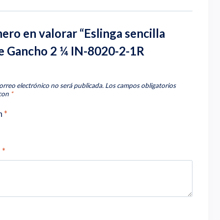
mero en valorar “Eslinga sencilla
e Gancho 2 ¼ IN-8020-2-1R
orreo electrónico no será publicada.
Los campos obligatorios
 con
*
n
*
n
*