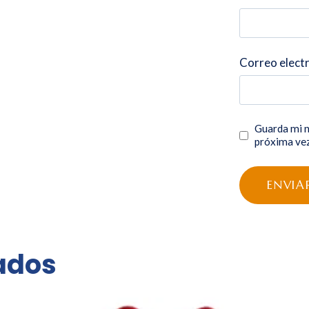
Correo elect
Guarda mi n
próxima ve
ados