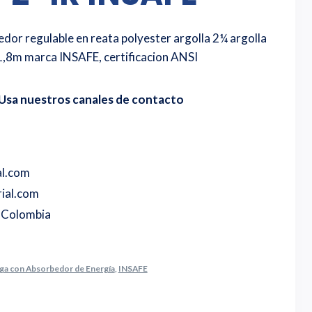
edor regulable en reata polyester argolla 2¼ argolla
1,8m marca INSAFE, certificacion ANSI
Usa nuestros canales de contacto
al.com
ial.com
o Colombia
nga con Absorbedor de Energía
,
INSAFE