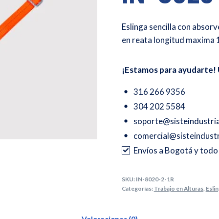
Eslinga sencilla con absorv
en reata longitud maxima 
¡Estamos para ayudarte! 
316 266 9356
304 202 5584
soporte@sisteindustri
comercial@sisteindustr
Envíos a Bogotá y tod
SKU:
IN-8020-2-1R
Categorías:
Trabajo en Alturas
,
Esli