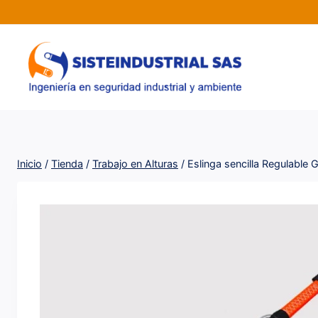
Saltar
al
contenido
Inicio
/
Tienda
/
Trabajo en Alturas
/
Eslinga sencilla Regulabl