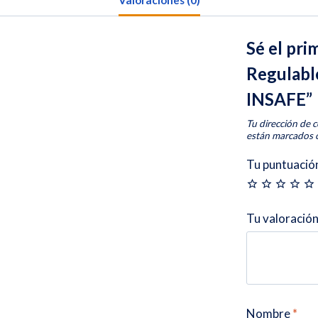
Valoraciones (0)
Sé el pri
Regulabl
INSAFE”
Tu dirección de c
están marcados
Tu puntuació
Tu valoració
Nombre
*