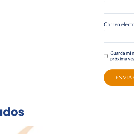
Correo elect
Guarda mi n
próxima ve
ados