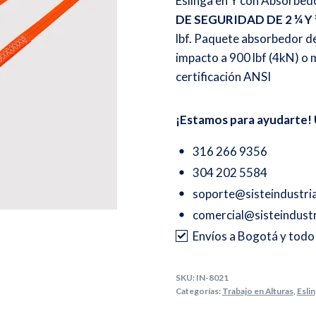
Eslinga en Y con Absorbedo
DE SEGURIDAD DE 2 ¼ Y
lbf. Paquete absorbedor de
impacto a 900 lbf (4kN) o
certificación ANSI
¡Estamos para ayudarte! 
316 266 9356
304 202 5584
soporte@sisteindustri
comercial@sisteindustr
Envíos a Bogotá y tod
SKU:
IN-8021
Categorías:
Trabajo en Alturas
,
Esli