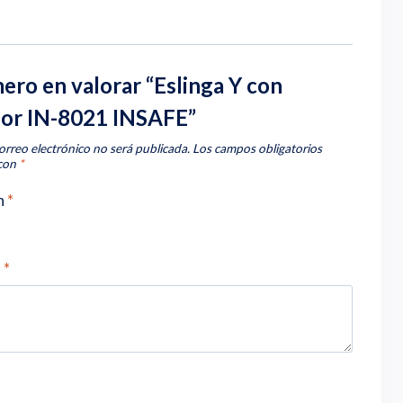
mero en valorar “Eslinga Y con
or IN-8021 INSAFE”
orreo electrónico no será publicada.
Los campos obligatorios
 con
*
n
*
n
*