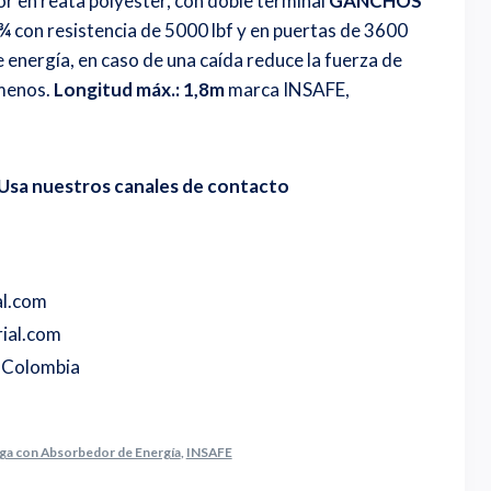
r en reata polyester, con doble terminal
GANCHOS
 ¾
con resistencia de 5000 lbf y en puertas de 3600
 energía, en caso de una caída reduce la fuerza de
 menos.
Longitud máx.: 1,8m
marca INSAFE,
Usa nuestros canales de contacto
al.com
ial.com
o Colombia
nga con Absorbedor de Energía
,
INSAFE