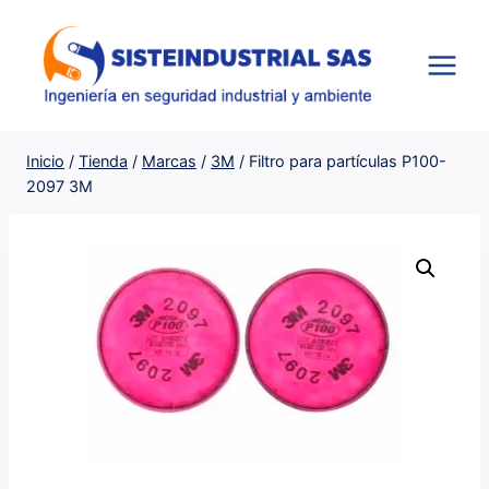
Saltar
al
contenido
Inicio
/
Tienda
/
Marcas
/
3M
/
Filtro para partículas P100-
2097 3M