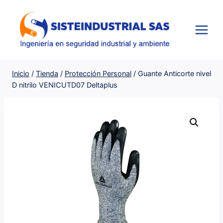
Saltar
al
contenido
Inicio
/
Tienda
/
Protección Personal
/
Guante Anticorte nivel
D nitrilo VENICUTD07 Deltaplus