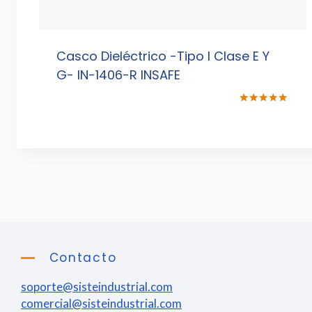
Casco Dieléctrico -Tipo I Clase E Y
G- IN-1406-R INSAFE
Valorado
con
5.00
de 5
Contacto
soporte@sisteindustrial.com
comercial@sisteindustrial.com