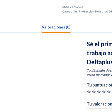
SKU:
VE712GR
Categorías:
Protección Personal
,
D
Valoraciones (0)
Sé el pri
trabajo 
Deltaplu
Tu dirección de c
están marcados
Tu puntuació
Tu valoració