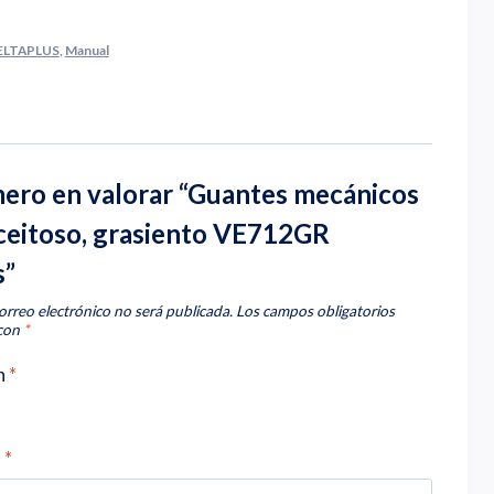
ELTAPLUS
,
Manual
mero en valorar “Guantes mecánicos
aceitoso, grasiento VE712GR
s”
orreo electrónico no será publicada.
Los campos obligatorios
 con
*
n
*
n
*