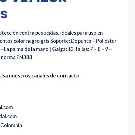
us
ección contra pesticidas, ideales para uso en
entos color negro gris Soporte: De punto – Poliéster
 – La palma de la mano | Galga: 13 Tallas: 7 – 8 – 9 –
S norma EN388
Usa nuestros canales de contacto
al.com
ial.com
o Colombia