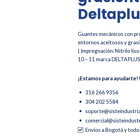
Deltapl
Guantes mecánicos con prot
entornos aceitosos y grasi
| Impregnación: Nitrilo liso
10 – 11 marca DELTAPLU
¡Estamos para ayudarte! 
316 266 9356
304 202 5584
soporte@sisteindustri
comercial@sisteindustr
Envíos a Bogotá y tod