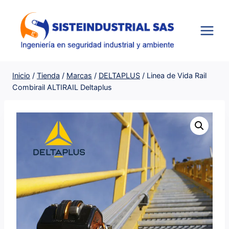
Saltar
al
contenido
Inicio
/
Tienda
/
Marcas
/
DELTAPLUS
/
Linea de Vida Rail
Combirail ALTIRAIL Deltaplus