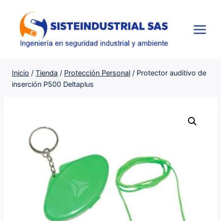
Saltar
al
contenido
Inicio
/
Tienda
/
Protección Personal
/
Protector auditivo de
inserción P500 Deltaplus