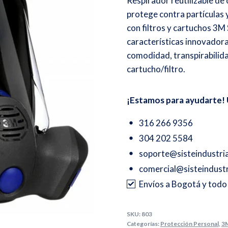
Respirador reutilizable d
protege contra partículas 
con filtros y cartuchos 3M
características innovadora
comodidad, transpirabilidad
cartucho/filtro.
¡Estamos para ayudarte! 
316 266 9356
304 202 5584
soporte@sisteindustri
comercial@sisteindustr
Envíos a Bogotá y tod
SKU:
803
Categorías:
Protección Personal
,
3