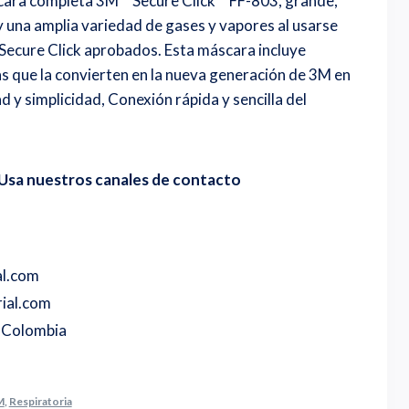
e cara completa 3M™ Secure Click™ FF-803, grande,
y una amplia variedad de gases y vapores al usarse
 Secure Click aprobados. Esta máscara incluye
s que la convierten en la nueva generación de 3M en
 y simplicidad, Conexión rápida y sencilla del
Usa nuestros canales de contacto
al.com
ial.com
o Colombia
M
,
Respiratoria