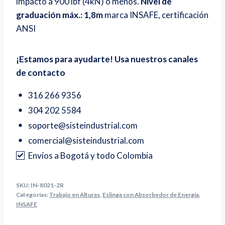
impacto a 900 lbf (4kN) o menos.
Nivel de
graduación máx.: 1,8m
marca INSAFE, certificación
ANSI
¡Estamos para ayudarte! Usa nuestros canales
de contacto
316 266 9356
304 202 5584
soporte@sisteindustrial.com
comercial@sisteindustrial.com
Envíos a Bogotá y todo Colombia
SKU:
IN-8021-2R
Categorías:
Trabajo en Alturas
,
Eslinga con Absorbedor de Energía
,
INSAFE