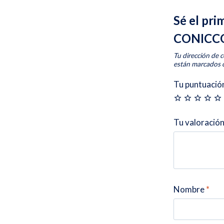
Sé el pri
CONICCO
Tu dirección de c
están marcados
Tu puntuació
Tu valoració
Nombre
*