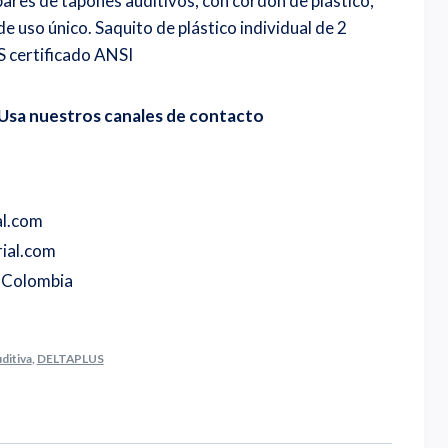
pares de tapones auditivos, con cordón de plástico,
 uso único. Saquito de plástico individual de 2
certificado ANSI
Usa nuestros canales de contacto
al.com
ial.com
o Colombia
ditiva
,
DELTAPLUS