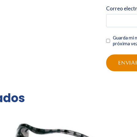
Correo elect
Guarda mi n
próxima ve
ados