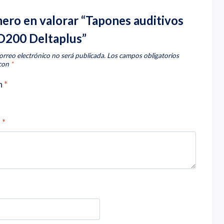
mero en valorar “Tapones auditivos
200 Deltaplus”
orreo electrónico no será publicada.
Los campos obligatorios
 con
*
n
*
n
*