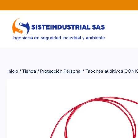
Saltar
al
contenido
Inicio
/
Tienda
/
Protección Personal
/
Tapones auditivos CONI