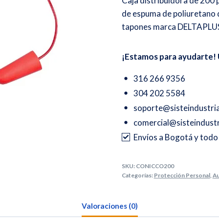
Caja distribuidora de 200 
de espuma de poliuretano de
tapones marca DELTAPLUS 
¡Estamos para ayudarte! 
316 266 9356
304 202 5584
soporte@sisteindustri
comercial@sisteindustr
Envíos a Bogotá y tod
SKU:
CONICCO200
Categorías:
Protección Personal
,
Au
Valoraciones (0)